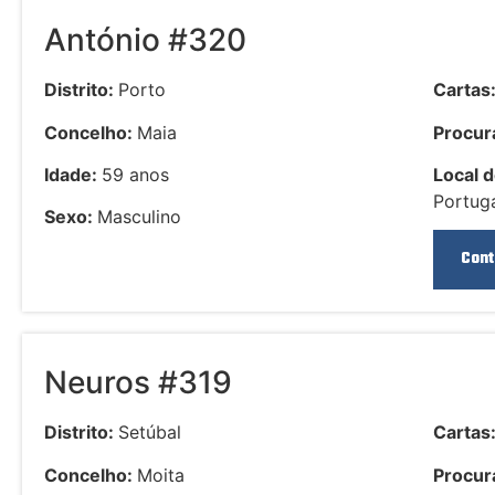
António #320
Distrito:
Porto
Cartas
Concelho:
Maia
Procura
Idade:
59 anos
Local d
Portuga
Sexo:
Masculino
Cont
Neuros #319
Distrito:
Setúbal
Cartas
Concelho:
Moita
Procura