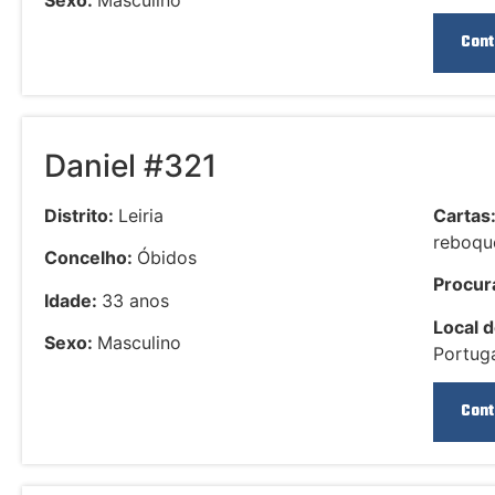
Sexo:
Masculino
Cont
Daniel #321
Distrito:
Leiria
Cartas
reboqu
Concelho:
Óbidos
Procura
Idade:
33 anos
Local d
Sexo:
Masculino
Portuga
Cont