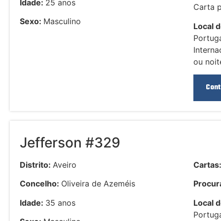
Idade:
25 anos
Carta 
Sexo:
Masculino
Local d
Portuga
Interna
ou noit
Cont
Jefferson #329
Distrito:
Aveiro
Cartas
Concelho:
Oliveira de Azeméis
Procura
Idade:
35 anos
Local d
Portuga