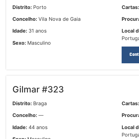
Distrito:
Porto
Cartas
Concelho:
Vila Nova de Gaia
Procura
Idade:
31 anos
Local d
Portuga
Sexo:
Masculino
Cont
Gilmar #323
Distrito:
Braga
Cartas
Concelho:
—
Procura
Idade:
44 anos
Local d
Portuga