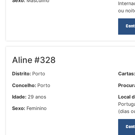
Sexo:
Masculino
Interna
ou noit
Cont
Aline #328
Distrito:
Porto
Cartas
Concelho:
Porto
Procura
Idade:
29 anos
Local d
Portuga
Sexo:
Feminino
(dias o
Cont