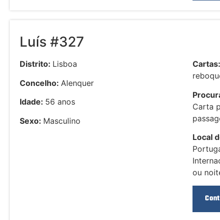
Luís #327
Distrito:
Lisboa
Cartas
reboque
Concelho:
Alenquer
Procura
Idade:
56 anos
Carta 
passag
Sexo:
Masculino
Local d
Portuga
Interna
ou noit
Cont