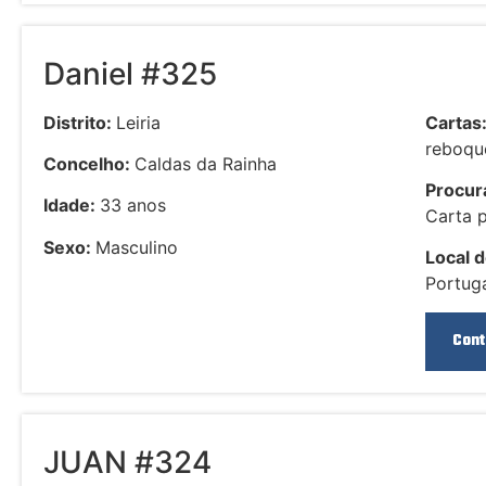
Daniel #325
Distrito:
Leiria
Cartas
reboque
Concelho:
Caldas da Rainha
Procura
Idade:
33 anos
Carta 
Sexo:
Masculino
Local d
Portuga
Cont
JUAN #324